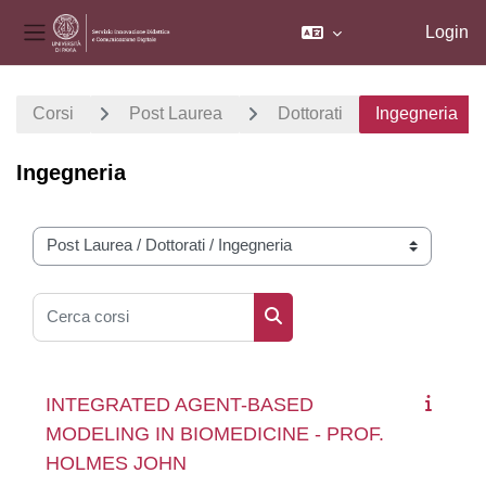
Login
Pannello laterale
Vai al contenuto principale
Corsi
Post Laurea
Dottorati
Ingegneria
Ingegneria
Categorie di corso
Cerca corsi
Cerca corsi
INTEGRATED AGENT-BASED
MODELING IN BIOMEDICINE - PROF.
HOLMES JOHN