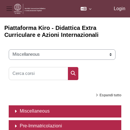
Login
Pannello laterale
Vai al contenuto principale
Piattaforma Kiro - Didattica Extra
Curriculare e Azioni Internazionali
Categorie di corso
Cerca corsi
Cerca corsi
Espandi tutto
Miscellaneous
Pre-Immatricolazioni