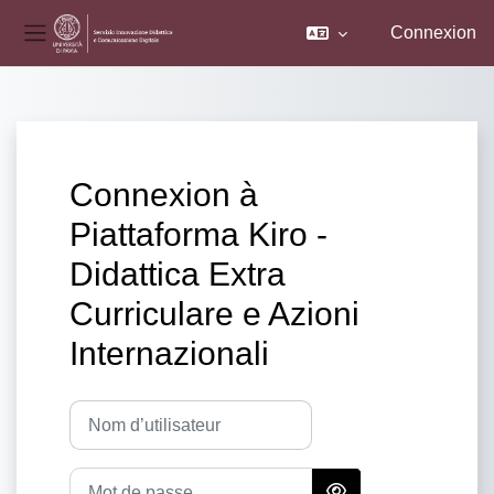
Connexion
Panneau latéral
Passer au contenu principal
Connexion à
Piattaforma Kiro -
Didattica Extra
Curriculare e Azioni
Internazionali
Procédure de création de compte
Nom d’utilisateur
Mot de passe