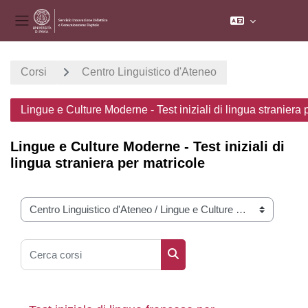
Pannello laterale
Vai al contenuto principale
Corsi
Centro Linguistico d'Ateneo
Lingue e Culture Moderne - Test iniziali di lingua straniera 
Lingue e Culture Moderne - Test iniziali di
lingua straniera per matricole
Categorie di corso
Cerca corsi
Cerca corsi