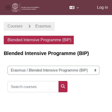
Log in
Side panel
Skip to main content
Courses
Erasmus
Blended Intensive Programme (BIP)
Blended Intensive Programme (BIP)
Course categories
Search courses
Search courses