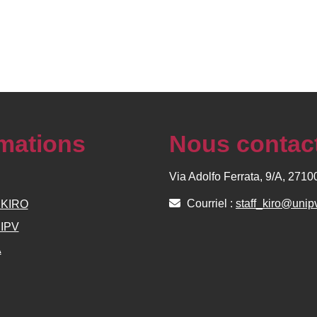
rmations
Nous contac
Via Adolfo Ferrata, 9/A, 271
Courriel :
staff_kiro@unipv
e KIRO
NIPV
A