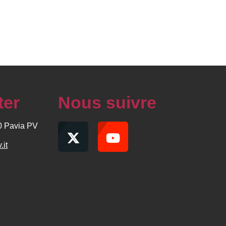
ter
Nous suivre
00 Pavia PV
.it