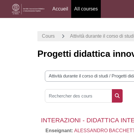
Accueil
All courses
Passer au contenu principal
Cours
Attività durante il corso di stud
Progetti didattica inno
Catégories de cours
Rechercher des cours
Recherc
INTERAZIONI - DIDATTICA INT
Enseignant:
ALESSANDRO BACCHET