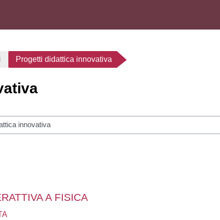
i
Progetti didattica innovativa
vativa
her des cours
ERATTIVA A FISICA
TA