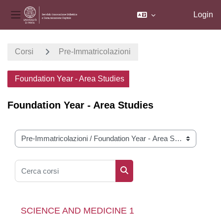
Login
Pannello laterale
Vai al contenuto principale
Corsi
Pre-Immatricolazioni
Foundation Year - Area Studies
Foundation Year - Area Studies
Categorie di corso
Cerca corsi
Cerca corsi
SCIENCE AND MEDICINE 1