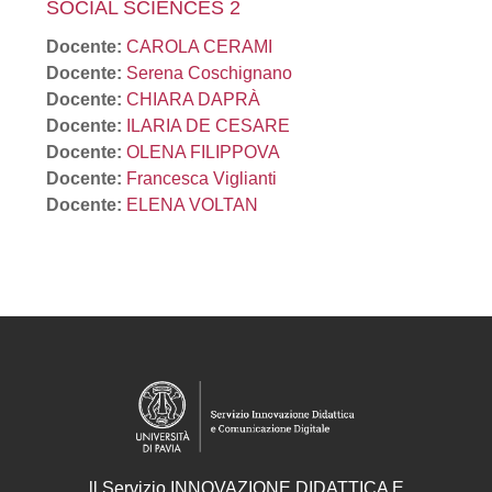
SOCIAL SCIENCES 2
Docente:
CAROLA CERAMI
Docente:
Serena Coschignano
Docente:
CHIARA DAPRÀ
Docente:
ILARIA DE CESARE
Docente:
OLENA FILIPPOVA
Docente:
Francesca Viglianti
Docente:
ELENA VOLTAN
ll
Servizio
INNOVAZIONE DIDATTICA E