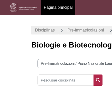
Página principal
Ir para o conteúdo principal
Disciplinas
Pre-Immatricolazioni
Biologie e Biotecnolog
Categorias de disciplinas
Pesquisar disciplinas
Pesquisa