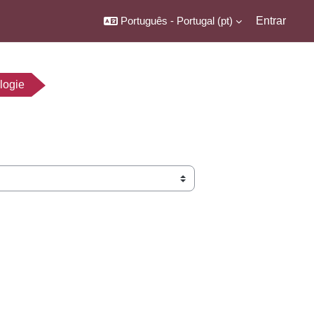
Português - Portugal ‎(pt)‎
Entrar
logie